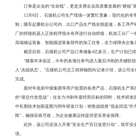
订单是企业的“生命线”，更是支撑企业高质量发展的“硬核”
12月8日， 石煤机公司生产现场一派繁忙景象：现代化的
制；随车起重机分公司内，出口产品生产线全线提速，各工序严
厂的焊接机器人正按程序指令有序进行自动焊接，机加工分厂一
高端辅运装备、智能掘进装备部件的加工任务，全力保障央企集
截至目前，石煤机公司产品订单储备4亿多元，生产计划已排
“随着年末临近，今年的各项任务均进入最后冲刺的关键阶
入‘决战状态’。”石煤机公司总工程师杨阳向记者介绍，该公司
完成。
面对年底前中煤集团等用户急需的各类产品，石煤机生产系
的“保交付攻坚战”；在全力冲刺年度经营目标的同时，技术研发
中长期技术创新蓝图与明年研发计划；销售战线将“现金回流”作
阵”，确保应收尽收，为企业健康运转提供坚实资金保障。
此外，该公司还深入开展“安全生产百日攻坚行动”，筑牢安
境。