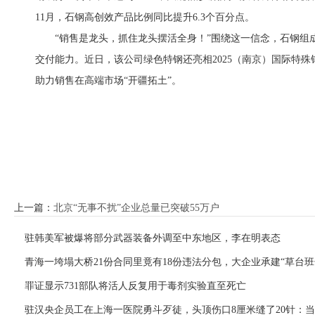
11月，石钢高创效产品比例同比提升6.3个百分点。
“销售是龙头，抓住龙头摆活全身！”围绕这一信念，石钢组
交付能力。近日，该公司绿色特钢还亮相2025（南京）国际特殊
助力销售在高端市场“开疆拓土”。
上一篇：
北京“无事不扰”企业总量已突破55万户
驻韩美军被爆将部分武器装备外调至中东地区，李在明表态
青海一垮塌大桥21份合同里竟有18份违法分包，大企业承建“草台班
罪证显示731部队将活人反复用于毒剂实验直至死亡
驻汉央企员工在上海一医院勇斗歹徒，头顶伤口8厘米缝了20针：